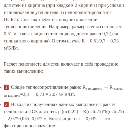
для стен из кирпича (при кладке в 2 кирпича) при условии
использования утеплителя из пенополистирола типа
ПСБ25. Сначала требуется получить значение
теплосопротивления. Например, размер стены составляет
0,51 м, а коэффициент теплопроводности равен 0,7 (для
силикатного кирпича). В этом случае R = 0,51/0,7 = 0,73
м²К/Вт.
Расчет пенопласта для стен включает в себя проведение
таких вычислений:
Общее теплосопротивление равно R
— R
утеплителя
стены
=2,8 — 0,73 = 2,07 м² К/Вт.
из кирпича
Исходя из полученных данных выполняется расчет
пенопласта ПСБ для стен: p (псб-25) = R(псб-25)*k(псб-25)
= 2,07*0,035=0,072 м. Коэффициент к = 0,035 — это
фиксированное значение.