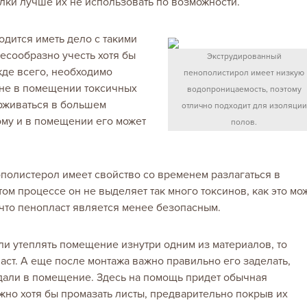
лки лучше их не использовать по возможности.
одится иметь дело с такими
есообразно учесть хотя бы
Экструдированный
де всего, необходимо
пенополистирол имеет низкую
вне в помещении токсичных
водопроницаемость, поэтому
ерживаться в большем
отлично подходит для изоляции
ому и в помещении его может
полов.
ополистерол имеет свойство со временем разлагаться в
ом процессе он не выделяет так много токсинов, как это мо
, что пенопласт является менее безопасным.
и утеплять помещение изнутри одним из материалов, то
аст. А еще после монтажа важно правильно его заделать,
али в помещение. Здесь на помощь придет обычная
жно хотя бы промазать листы, предварительно покрыв их