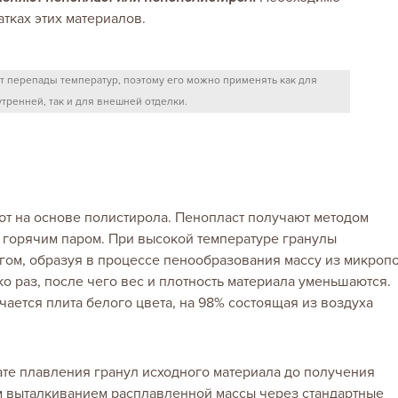
атках этих материалов.
 перепады температур, поэтому его можно применять как для
тренней, так и для внешней отделки.
ают на основе полистирола. Пенопласт получают методом
 горячим паром. При высокой температуре гранулы
гом, образуя в процессе пенообразования массу из микропо
о раз, после чего вес и плотность материала уменьшаются.
ается плита белого цвета, на 98% состоящая из воздуха
те плавления гранул исходного материала до получения
 выталкиванием расплавленной массы через стандартные