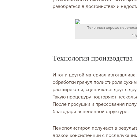
разобраться в достоинствах и недост
Пенопласт хорошо переносит
вну
Технология производства
И тот и другой материал изготавлив
обработки гранул полистирола сухим
расширяются, сцепляются друг с дру
Такую процедуру повторяют нескольк
После просушки и прессования получ
благодаря вспененной структуре.
Пенополистирол получают в результа
вязкой консистенции с последующим