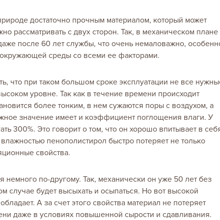
природе достаточно прочным материалом, который может
жно рассматривать с двух сторон. Так, в механическом плане
 даже после 60 лет службы, что очень немаловажно, особенн
 окружающей среды со всеми ее факторами.
ить, что при таком большом сроке эксплуатации не все нужны
высоком уровне. Так как в течение времени происходит
ановится более тонким, в нем сужаются поры с воздухом, а
ажное значение имеет и коэффициент поглощения влаги. У
ать 300%. Это говорит о том, что он хорошо впитывает в себ
й влажностью пенополистирол быстро потеряет не только
яционные свойства.
я немного по-другому. Так, механически он уже 50 лет без
ом случае будет высыхать и осыпаться. Но вот высокой
обладает. А за счет этого свойства материал не потеряет
мени даже в условиях повышенной сырости и сдавливания.