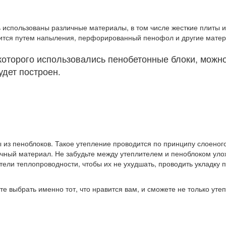
ь использованы различные материалы, в том числе жесткие плиты и
сится путем напыления, перфорированный пенофол и другие мате
которого использовались пенобетонные блоки, можно
удет построен.
 из пеноблоков. Такое утепление проводится по принципу слоеного
очный материал. Не забудьте между утеплителем и пеноблоком уло
тели теплопроводности, чтобы их не ухудшать, проводить укладку 
 выбрать именно тот, что нравится вам, и сможете не только утеп