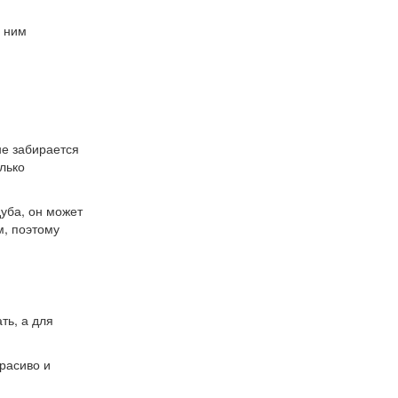
а ним
не забирается
лько
дуба, он может
м, поэтому
ть, а для
расиво и