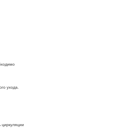
обходимо
го ухода.
ь циркуляции