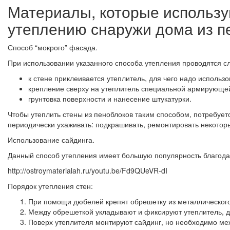
Материалы, которые использу
утеплению снаружи дома из п
Способ “мокрого” фасада.
При использовании указанного способа утепления проводятся 
к стене приклеивается утеплитель, для чего надо использ
крепление сверху на утеплитель специальной армирующей
грунтовка поверхности и нанесение штукатурки.
Чтобы утеплить стены из пеноблоков таким способом, потребуе
периодически ухаживать: подкрашивать, ремонтировать некотор
Использование сайдинга.
Данный способ утепления имеет большую популярность благодар
http://ostroymaterialah.ru/youtu.be/Fd9QUeVR-dI
Порядок утепления стен:
При помощи дюбелей крепят обрешетку из металлического
Между обрешеткой укладывают и фиксируют утеплитель, д
Поверх утеплителя монтируют сайдинг, но необходимо ме