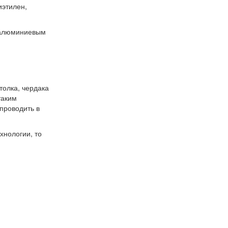
иэтилен,
м алюминиевым
толка, чердака
таким
проводить в
хнологии, то