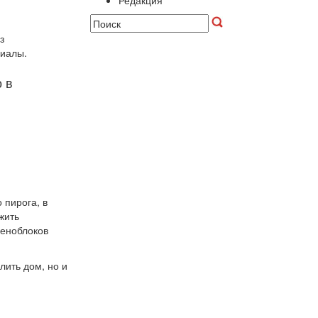
Редакция
з
риалы.
 в
 пирога, в
жить
пеноблоков
лить дом, но и