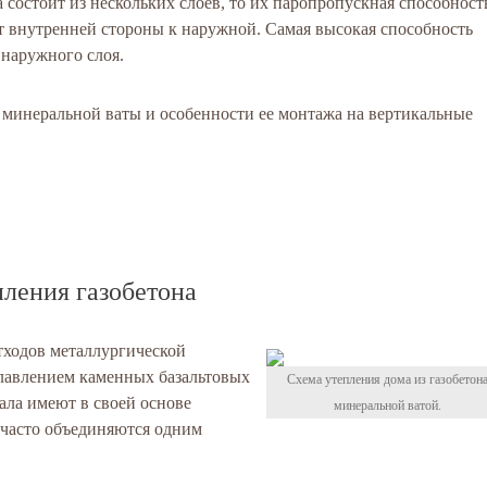
а состоит из нескольких слоев, то их паропропускная способност
т внутренней стороны к наружной. Самая высокая способность
 наружного слоя.
минеральной ваты и особенности ее монтажа на вертикальные
пления газобетона
тходов металлургической
лавлением каменных базальтовых
Схема утепления дома из газобетон
иала имеют в своей основе
минеральной ватой.
 часто объединяются одним