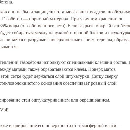
бетона.
оков они не были защищены от атмосферных осадков, необходим
ев. Газобетон — пористый материал. При уличном хранении он
 35% воды (от собственного веса). Если закрыть мокрый газобето
а будет собираться между наружной стороной блоков и штукатурк
расширяется и разрушает поверхностные слои материала, образуя
ьшается.
теплении газобетона используют специальный клеящий состав. 
между матами также обрабатываются клеем. Поверх матов
этой сетке будет держаться слой штукатурки. Сетку сверху
стекловолокнистого основания обеспечивает ровный слой
рирование стен оштукатуриванием или окрашиванием.
g4VbE
также изолирование его поверхности от атмосферной влаги —