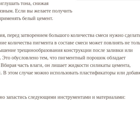
риглушать тона, снижая
язным. Если вы желаете получить
 применять белый цемент.
ия, перед затворением большого количества смеси нужно сделат
ие количества пигмента в составе смеси может повлиять не тол
овышение трещинообразования конструкции после заливки или
. Это обусловлено тем, что пигментный порошок обладает
 Вбирая часть влаги, он лишает жидкости силикаты цемента,
. В этом случае можно использовать пластификаторы или добав
жно запастись следующими инструментами и материалами: