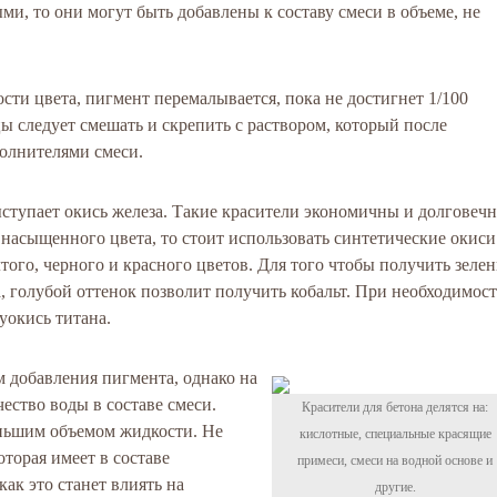
ми, то они могут быть добавлены к составу смеси в объеме, не
ти цвета, пигмент перемалывается, пока не достигнет 1/100
ы следует смешать и скрепить с раствором, который после
полнителями смеси.
тупает окись железа. Такие красители экономичны и долговечн
 насыщенного цвета, то стоит использовать синтетические окиси
ого, черного и красного цветов. Для того чтобы получить зеле
, голубой оттенок позволит получить кобальт. При необходимос
уокись титана.
 добавления пигмента, однако на
ество воды в составе смеси.
Красители для бетона делятся на:
еньшим объемом жидкости. Не
кислотные, специальные красящие
оторая имеет в составе
примеси, смеси на водной основе и
как это станет влиять на
другие.