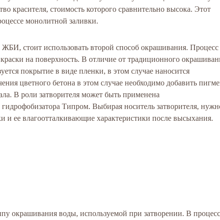
во красителя, стоимость которого сравнительно высока. Этот
роцессе монолитной заливки.
 ЖБИ, стоит использовать второй способ окрашивания. Процесс
 краски на поверхность. В отличие от традиционного окрашиван
зуется покрытие в виде пленки, в этом случае наносится
ения цветного бетона в этом случае необходимо добавить пигме
ала. В роли затворителя может быть применена
 гидрофобизатора Типром. Выбирая носитель затворителя, нужн
и и ее влагоотталкивающие характеристики после высыхания.
ипу окрашивания воды, используемой при затворении. В процес