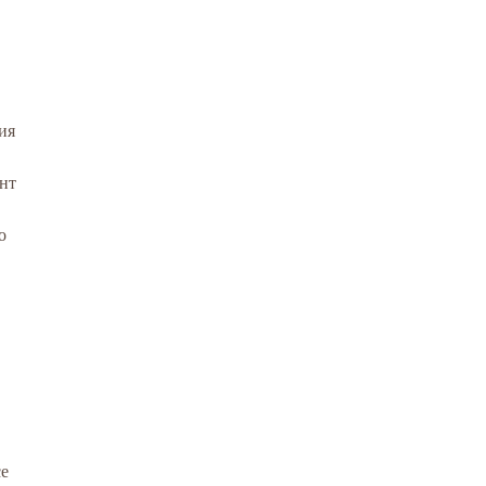
ия
нт
о
се