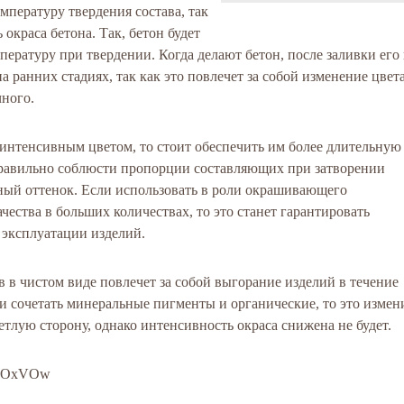
мпературу твердения состава, так
 окраса бетона. Так, бетон будет
пературу при твердении. Когда делают бетон, после заливки его
 ранних стадиях, так как это повлечет за собой изменение цвет
чного.
 интенсивным цветом, то стоит обеспечить им более длительную
правильно соблюсти пропорции составляющих при затворении
ный оттенок. Если использовать в роли окрашивающего
чества в больших количествах, то это станет гарантировать
а эксплуатации изделий.
 в чистом виде повлечет за собой выгорание изделий в течение
сли сочетать минеральные пигменты и органические, то это измен
етлую сторону, однако интенсивность окраса снижена не будет.
N6yOxVOw