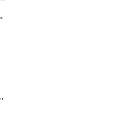
 не
а
ит