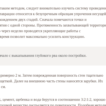
 таким методом, следует внимательно изучить систему проведен
ставрации относится к безупречным образцам упрочения несуще
охождением двух стадий. Сначала помечаются точки и
тия с одной стороны. Протяженность захватывающей территор
о через неделю проводятся укрепляющие работы с
время позволит максимально усилить конструкцию.
чало с выкапывания глубокого рва около постройки.
примерно 2 м. Затем поврежденная поверхность стен тщательно
щеткой. Далее на внешнюю часть стены наносятся зарубки. Их
 см.
, цемент, щебенка и вода берутся в соотношении 3:2:1:2, хорошо
пушкой вещество распыляется по поверхности. Подобная метод