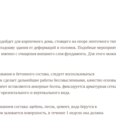
дойдет для кирпичного дома, стоящего на опоре ленточного тип
 подошву здания от деформаций и поломок. Подобные мероприя
а именно с очищения внешнего слоя фундамента. Для этого мож
ания и бетонного состава, следует воспользоваться
ек сделает дальнейшие работы бессмысленными, качество основ
мент вставляются анкерные болты, фиксируется арматурная сетка
горизонтального и вертикального вида.
анием состава: щебень, песок, цемент, вода берутся в
м заливается поверхность, в течение 1 недели она должна