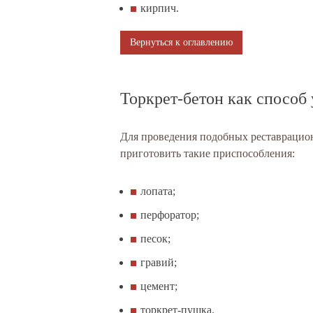
кирпич.
Вернуться к оглавлению
Торкрет-бетон как способ
Для проведения подобных реставраци
приготовить такие приспособления:
лопата;
перфоратор;
песок;
гравий;
цемент;
торкрет-пушка.