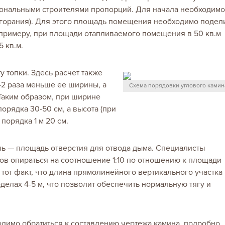
ональными строителями пропорций. Для начала необходимо
сгорания). Для этого площадь помещения необходимо подел
К примеру, при площади отапливаемого помещения в 50 кв.м
5 кв.м.
 топки. Здесь расчет также
,5-2 раза меньше ее ширины, а
Схема порядовки углового камин
. Таким образом, при ширине
порядка 30-50 см, а высота (при
порядка 1 м 20 см.
ь — площадь отверстия для отвода дыма. Специалисты
ов опираться на соотношение 1:10 по отношению к площади
и тот факт, что длина прямолинейного вертикального участка
делах 4-5 м, что позволит обеспечить нормальную тягу и
димо обратиться к составлению чертежа камина, подробно