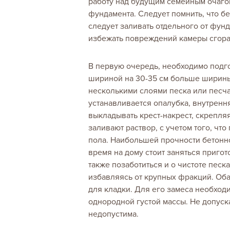
работу над будущим семейным очагом
фундамента. Следует помнить, что б
следует заливать отдельного от фунд
избежать повреждений камеры сгоран
В первую очередь, необходимо подго
шириной на 30-35 см больше ширины
несколькими слоями песка или песч
устанавливается опалубка, внутренн
выкладывать крест-накрест, скрепля
заливают раствор, с учетом того, чт
пола. Наибольшей прочности бетонное
время на дому стоит заняться приго
также позаботиться и о чистоте песк
избавляясь от крупных фракций. Оба
для кладки. Для его замеса необход
однородной густой массы. Не допуска
недопустима.