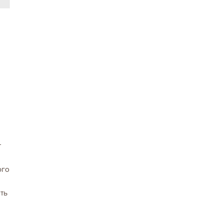
т
ого
ть