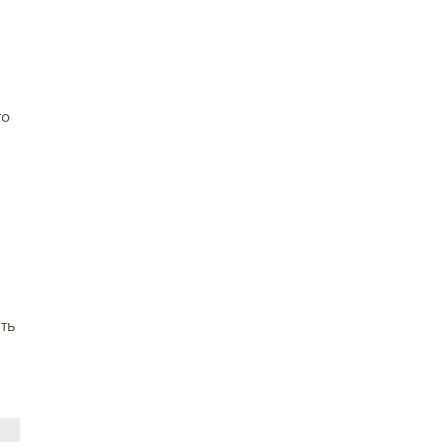
то
ть