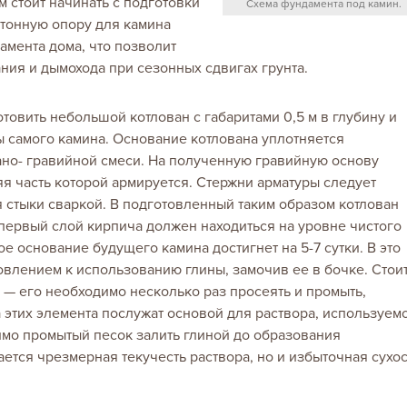
 стоит начинать с подготовки
Схема фундамента под камин.
етонную опору для камина
амента дома, что позволит
ия и дымохода при сезонных сдвигах грунта.
товить небольшой котлован с габаритами 0,5 м в глубину и
 самого камина. Основание котлована уплотняется
ано- гравийной смеси. На полученную гравийную основу
яя часть которой армируется. Стержни арматуры следует
я стыки сваркой. В подготовленный таким образом котлован
о первый слой кирпича должен находиться на уровне чистого
 основание будущего камина достигнет на 5-7 сутки. В это
товлением к использованию глины, замочив ее в бочке. Стои
а — его необходимо несколько раз просеять и промыть,
 этих элемента послужат основой для раствора, используем
имо промытый песок залить глиной до образования
ется чрезмерная текучесть раствора, но и избыточная сухос