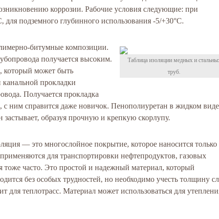
озникновению коррозии. Рабочие условия следующие: при
, для подземного глубинного использования -5/+30°C.
олимерно-битумные композиции.
убопровода получается высоким.
Таблица изоляции медных и стальны
 который может быть
труб.
и канальной прокладки
овода. Получается прокладка
й, с ним справится даже новичок. Пенополиуретан в жидком виде
н застывает, образуя прочную и крепкую скорлупу.
ляция — это многослойное покрытие, которое наносится только
применяются для транспортировки нефтепродуктов, газовых
я тоже часто. Это простой и надежный материал, который
одится без особых трудностей, но необходимо учесть толщину сл
т для теплотрасс. Материал может использоваться для утеплени