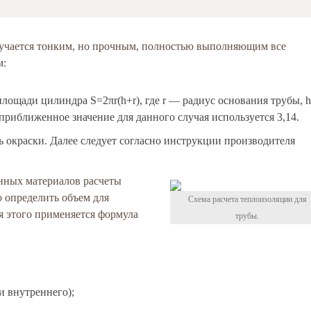
лучается тонким, но прочным, полностью выполняющим все
м:
лощади цилиндра S=2πr(h+r), где r — радиус основания трубы, 
приближенное значение для данного случая используется 3,14.
ь окраски. Далее следует согласно инструкции производителя
нных материалов расчеты
 определить объем для
Схема расчета теплоизоляции для
я этого применяется формула
трубы.
и внутреннего);