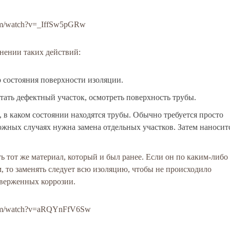
.com/watch?v=_IffSw5pGRw
нении таких действий:
р состояния поверхности изоляции.
атать дефектный участок, осмотреть поверхность трубы.
 в каком состоянии находятся трубы. Обычно требуется просто
ложных случаях нужна замена отдельных участков. Затем наносит
 тот же материал, который и был ранее. Если он по каким-либо
, то заменять следует всю изоляцию, чтобы не происходило
дверженных коррозии.
e.com/watch?v=aRQYnFfV6Sw