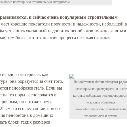
наиболее популярным строительным материалом.
 развиваются, и сейчас очень популярным строительным
меет хорошие показатели прочности и надежности, небольшой в
бы устранить указанный недостаток пеноблоков, можно заняться
и, тем более что технология процесса не такая сложная.
тельного материала, как
ура, она образуется за счет того,
Пенобетонные блоки обладают рядо
уется пенообразователь. Если вы
неоспоримых преимуществ, в числе
тва, то поры расположатся в
которых небольшая теплопроводност
прочным, но в то же время
легкость в обработке,
5 см, то его вес составит всего
пожаробезопасность, звукоизоляция
ния пенобетона в домашних
экологичность и другие.
лать блоки таких размеров,