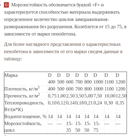
Морозостойкость обозначается буквой «F» и
характеризуется способностью материала выдерживать
определенное количество циклов замораживания-
размораживания без разрушения. Колеблется от 15 до 75, в
зависимости от марки пенобетона.
Для более наглядного представления о характеристиках
пенобетона в зависимости от его марки сведем данные в
таблицу:
Марка
D
D
D
D
D
D
D
D
400
500
600
700
800
1000
1100
1200
3
Плотность, кг/м
400
500
600
700
800
1000
1100
1200
2
Прочность, кг/м
0,75
1,00
2,50
3,50
5,00
7,50
10,00
12,50
Теплопроводность,
0,10
0,12
0,14
0,18
0,21
0,24
0,30
0,35
Вт/(м*К)
Водопоглощение, %
14
14
14
14
14
14
14
14
Морозостойкость,
—
—
15-
15-
15-
15-
—
—
цикл
35
50
50
75