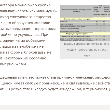
аствора можно было крепче
кладывать слоем как минимум 6-
 расход связующего вещества
а часто образуются «мостики
мым выкладывание второго ряда
тройки не ухудшалась. При
 с различными добавками
Таблица сравнения погрешносте
кладки из пенобетона не
кладки пенобетона на смесь и
то из-за формы блоков швы не
клей.
 в некоторых не особенно
имерно 5-7 мм.
 дешевый клей: это может стать причиной ненужных расходо
 ценой имеет слабые проникающие и связывающие свойств
ть. В результате и кладка будет ненадежной, и термоизоля