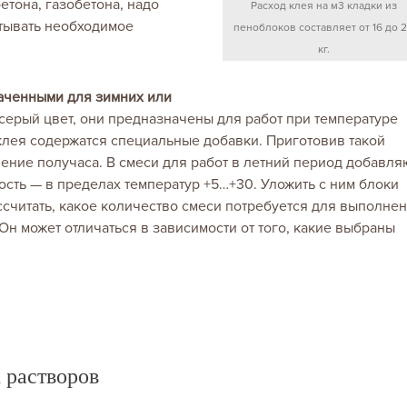
етона, газобетона, надо
Расход клея на м3 кладки из
итывать необходимое
пеноблоков составляет от 16 до 
кг.
аченными для зимних или
серый цвет, они предназначены для работ при температуре
 клея содержатся специальные добавки. Приготовив такой
чение получаса. В смеси для работ в летний период добавля
ость — в пределах температур +5…+30. Уложить с ним блоки
ассчитать, какое количество смеси потребуется для выполне
 Он может отличаться в зависимости от того, какие выбраны
 растворов