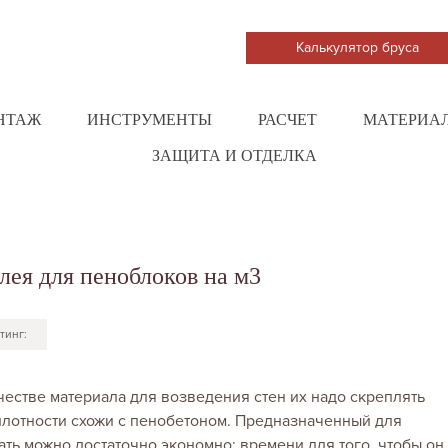
Калькулятор бруса
НТАЖ
ИНСТРУМЕНТЫ
РАСЧЕТ
МАТЕРИА
ЗАЩИТА И ОТДЕЛКА
лея для пеноблоков на м3
тинг:
естве материала для возведения стен их надо скреплять
плотности схожи с пенобетоном. Предназначенный для
ть можно достаточно экономно; времени для того, чтобы он