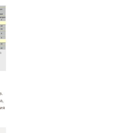
й
в.
а,
ция